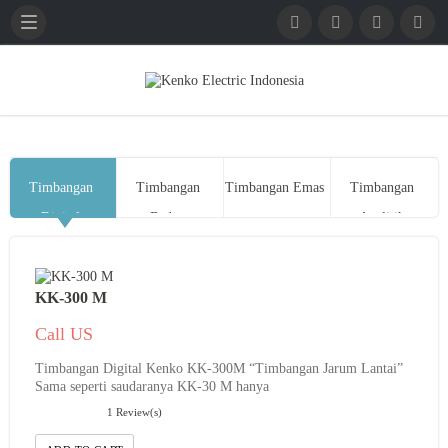
English
French
German
Timbangan
Timbangan
Timbangan Emas
Timbangan
Digital
Badan
Analitik
KK-300 M
Call US
Timbangan Digital Kenko KK-300M “Timbangan Jarum Lantai”
Sama seperti saudaranya KK-30 M hanya
1 Review(s)