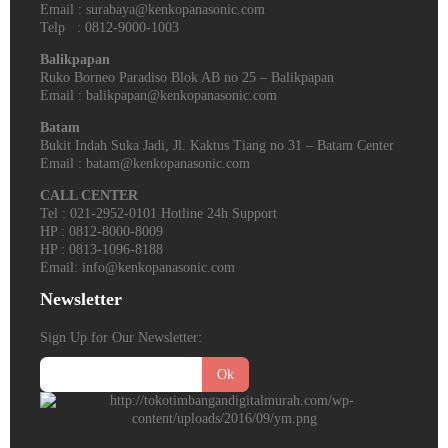
Email : surabaya@kenkopanasonic.com
Telp : 0812-9000-1003
Balikpapan
Ruko Borneo Paradiso Blok AB no 25 – Balikpapan
Email : balikpapan@kenkopanasonic.com
Batam
Bukit Indah Suka Jadi, Jl. Kaktus Tiang no 31 – Batam Center
Email : batam@kenkopanasonic.com
CALL CENTER
Tel : 021-2952-0101 Hotline 24h Support
HP : 0812-8000-8009
HP : 0813-1096-8188
Email: info@kenkopanasonic.com
Newsletter
Sign Up for Our Newsletter:
Ok