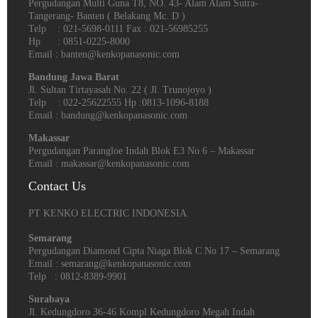
Pergudangan Multi Guna T8, NO. 43- Alam Alam Sutra-
Tangerang- Banten‎ ( Belakang Mc. D )
Telp : 021-5698-0111 Fax : 021-56985255
Hp : 0851-0225-8000
Email : banten@kenkopanasonic.com
Bandung Jawa Barat
Jl. Sultan Tirtayasah‎ No. 22 ( Jl. Trunojoyo )
Telp : 022-25622555 Hp :0813-1096-8188
Email : bandung@kenkopanasonic.com
Makassar
Pergudangan Parangloe Indah Blok E3 No 6 – Makassar
Email : makassar@kenkopanasonic.com
Contact Us
PT KENKO ELECTRIC INDONESIA.
Semarang
Pergudangan Diamond Cipta Niaga Blok C No 17 – Semarang
Email : semarang@kenkopanasonic.com
Telp : 0812-8389-9901
Surabaya
Jl. Kedungdoro 36-46 Kompl Kedungdoro Megah Indah