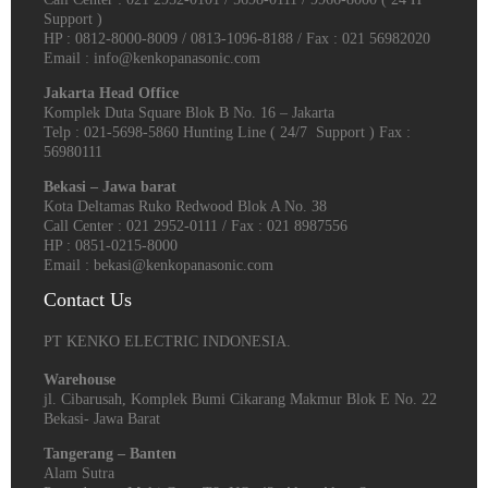
Support )
HP : 0812-8000-8009 / 0813-1096-8188 / Fax : 021 56982020
Email : info@kenkopanasonic.com
Jakarta Head Office
Komplek Duta Square Blok B No. 16 – Jakarta
Telp : 021-5698-5860 Hunting Line ( 24/7 Support ) Fax :
56980111
Bekasi – Jawa barat
Kota Deltamas Ruko Redwood Blok A No. 38
Call Center : 021 2952-0111 / Fax : 021 8987556
HP : 0851-0215-8000
Email : bekasi@kenkopanasonic.com
Contact Us
PT KENKO ELECTRIC INDONESIA.
Warehouse
jl. Cibarusah, Komplek Bumi Cikarang Makmur Blok E No. 22
Bekasi- Jawa Barat
Tangerang – Banten
Alam Sutra