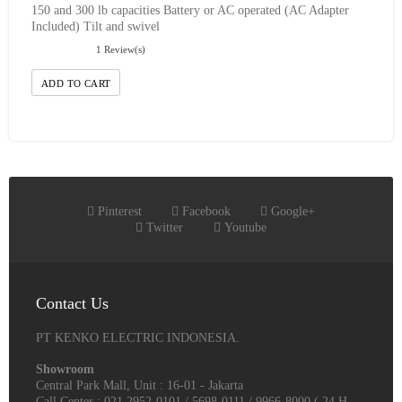
150 and 300 lb capacities Battery or AC operated (AC Adapter
Included) Tilt and swivel
1 Review(s)
ADD TO CART
Pinterest
Facebook
Google+
Twitter
Youtube
Contact Us
PT KENKO ELECTRIC INDONESIA.
Showroom
Central Park Mall, Unit : 16-01 - Jakarta
Call Center : 021 2952-0101 / 5698-0111 / 9966-8000 ( 24 H